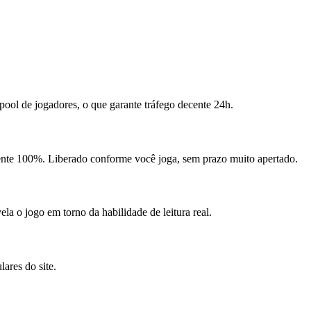
ol de jogadores, o que garante tráfego decente 24h.
ente 100%. Liberado conforme você joga, sem prazo muito apertado.
a o jogo em torno da habilidade de leitura real.
ares do site.