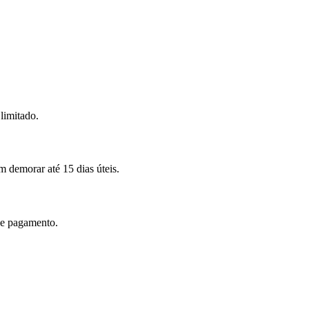
limitado.
m demorar até 15 dias úteis.
de pagamento.