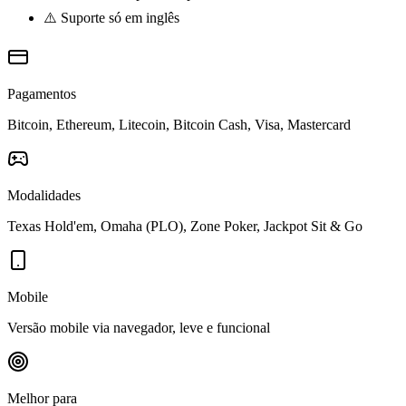
⚠️
Suporte só em inglês
Pagamentos
Bitcoin, Ethereum, Litecoin, Bitcoin Cash, Visa, Mastercard
Modalidades
Texas Hold'em, Omaha (PLO), Zone Poker, Jackpot Sit & Go
Mobile
Versão mobile via navegador, leve e funcional
Melhor para