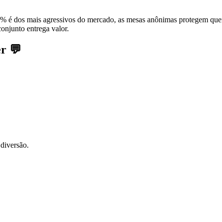
50% é dos mais agressivos do mercado, as mesas anônimas protegem quem
conjunto entrega valor.
er
💬
diversão.