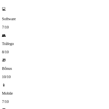
💻
Software
7
/10
👥
Tráfego
8
/10
🎁
Bônus
10
/10
📱
Mobile
7
/10