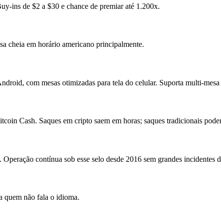
Buy-ins de $2 a $30 e chance de premiar até 1.200x.
 cheia em horário americano principalmente.
roid, com mesas otimizadas para tela do celular. Suporta multi-mesa 
Bitcoin Cash. Saques em cripto saem em horas; saques tradicionais pode
 Operação contínua sob esse selo desde 2016 sem grandes incidentes 
a quem não fala o idioma.