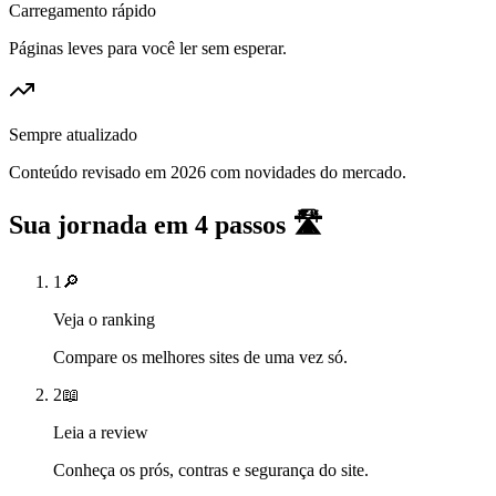
Carregamento rápido
Páginas leves para você ler sem esperar.
Sempre atualizado
Conteúdo revisado em 2026 com novidades do mercado.
Sua jornada em 4 passos 🛣️
1
🔎
Veja o ranking
Compare os melhores sites de uma vez só.
2
📖
Leia a review
Conheça os prós, contras e segurança do site.