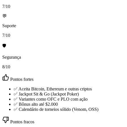
7
/10
💬
Suporte
7
/10
🛡️
Segurança
8
/10
Pontos fortes
✅
Aceita Bitcoin, Ethereum e outras criptos
✅
Jackpot Sit & Go (Jackpot Poker)
✅
Variantes como OFC e PLO com ação
✅
Bônus alto até $2.000
✅
Calendário de torneios sólido (Venom, OSS)
Pontos fracos