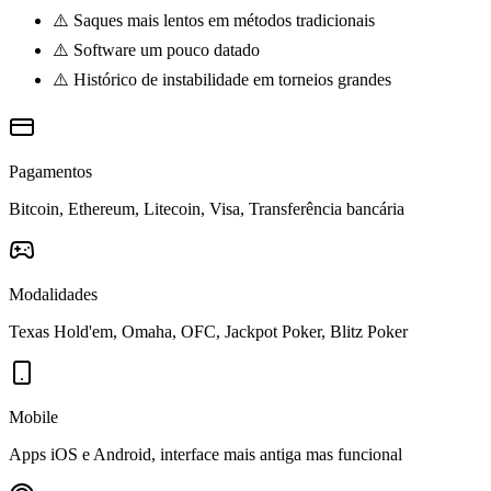
⚠️
Saques mais lentos em métodos tradicionais
⚠️
Software um pouco datado
⚠️
Histórico de instabilidade em torneios grandes
Pagamentos
Bitcoin, Ethereum, Litecoin, Visa, Transferência bancária
Modalidades
Texas Hold'em, Omaha, OFC, Jackpot Poker, Blitz Poker
Mobile
Apps iOS e Android, interface mais antiga mas funcional