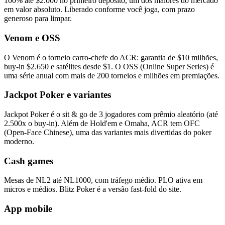
100% até $2.000 no primeiro depósito, um dos maiores do mercado
em valor absoluto. Liberado conforme você joga, com prazo
generoso para limpar.
Venom e OSS
O Venom é o torneio carro-chefe do ACR: garantia de $10 milhões,
buy-in $2.650 e satélites desde $1. O OSS (Online Super Series) é
uma série anual com mais de 200 torneios e milhões em premiações.
Jackpot Poker e variantes
Jackpot Poker é o sit & go de 3 jogadores com prêmio aleatório (até
2.500x o buy-in). Além de Hold'em e Omaha, ACR tem OFC
(Open-Face Chinese), uma das variantes mais divertidas do poker
moderno.
Cash games
Mesas de NL2 até NL1000, com tráfego médio. PLO ativa em
micros e médios. Blitz Poker é a versão fast-fold do site.
App mobile