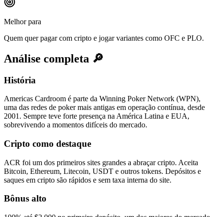
Melhor para
Quem quer pagar com cripto e jogar variantes como OFC e PLO.
Análise completa 🔎
História
Americas Cardroom é parte da Winning Poker Network (WPN),
uma das redes de poker mais antigas em operação contínua, desde
2001. Sempre teve forte presença na América Latina e EUA,
sobrevivendo a momentos difíceis do mercado.
Cripto como destaque
ACR foi um dos primeiros sites grandes a abraçar cripto. Aceita
Bitcoin, Ethereum, Litecoin, USDT e outros tokens. Depósitos e
saques em cripto são rápidos e sem taxa interna do site.
Bônus alto